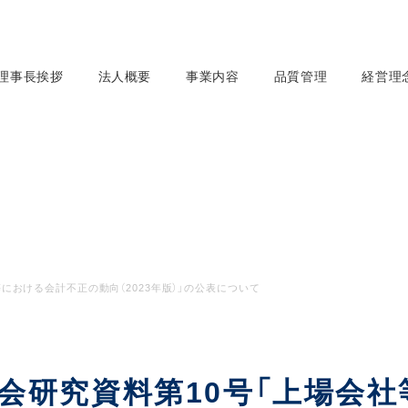
理事長挨拶
法人概要
事業内容
品質管理
経営理
における会計不正の動向（2023年版）」の公表について
会研究資料第10号「上場会