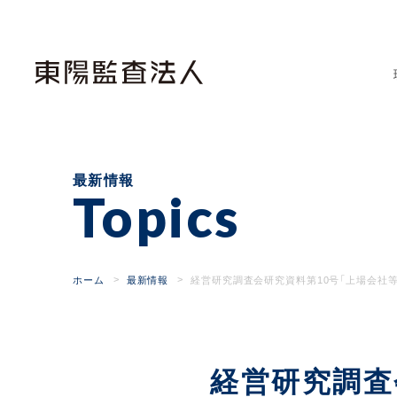
東
陽
監
査
法
人
最新情報
Topics
ホーム
最新情報
経営研究調査会研究資料第10号「上場会社等
経営研究調査