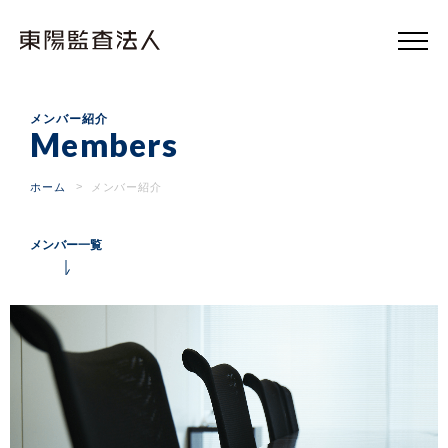
東
陽
監
査
法
人
メンバー紹介
Members
ホーム
メンバー紹介
メンバー一覧