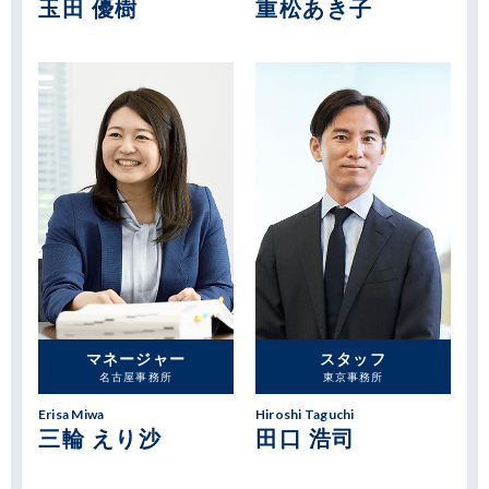
玉田 優樹
重松あき子
マネージャー
スタッフ
名古屋事務所
東京事務所
Erisa Miwa
Hiroshi Taguchi
三輪 えり沙
田口 浩司