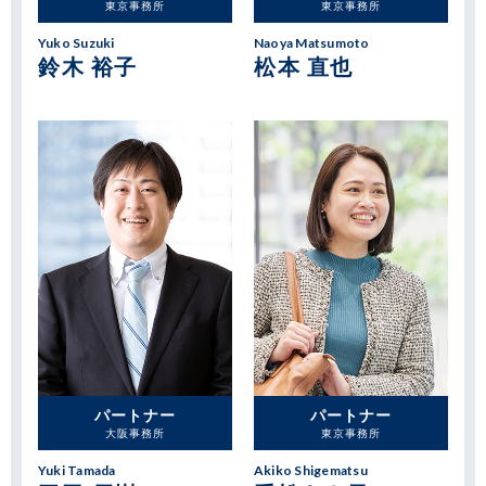
東京事務所
東京事務所
Yuko Suzuki
Naoya Matsumoto
鈴木 裕子
松本 直也
パートナー
パートナー
大阪事務所
東京事務所
Yuki Tamada
Akiko Shigematsu